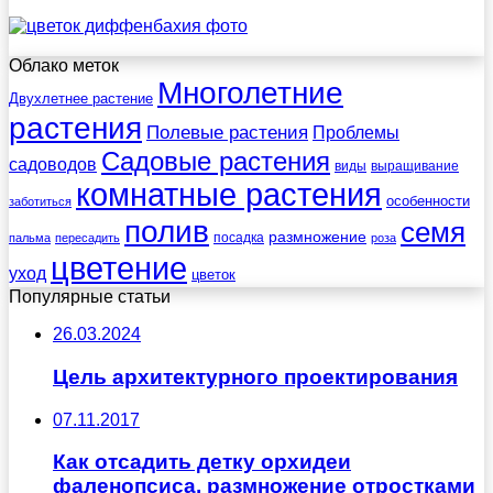
Облако меток
Многолетние
Двухлетнее растение
растения
Полевые растения
Проблемы
Садовые растения
садоводов
виды
выращивание
комнатные растения
особенности
заботиться
полив
семя
размножение
посадка
пальма
пересадить
роза
цветение
уход
цветок
Популярные статьи
26.03.2024
Цель архитектурного проектирования
07.11.2017
Как отсадить детку орхидеи
фаленопсиса, размножение отростками