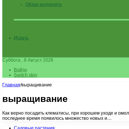
Обзор интернета
Искать
Суббота , 8 Август 2026
Войти
Switch skin
Главная
/
выращивание
выращивание
Как верно посадить клематисы, при хорошем уходе и омола
последнее время появилось множество новых и…
Садовые растения