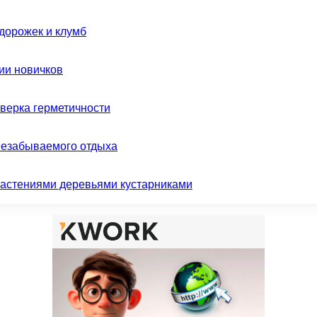
дорожек и клумб
ии новичков
оверка герметичности
незабываемого отдыха
растениями деревьями кустарниками