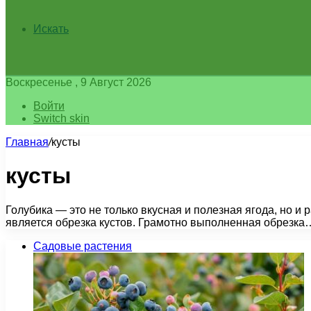
Искать
Воскресенье , 9 Август 2026
Войти
Switch skin
Главная
/
кусты
кусты
Голубика — это не только вкусная и полезная ягода, но и
является обрезка кустов. Грамотно выполненная обрезка
Садовые растения