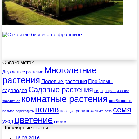
Облако меток
Многолетние
Двухлетнее растение
растения
Полевые растения
Проблемы
Садовые растения
садоводов
виды
выращивание
комнатные растения
особенности
заботиться
полив
семя
размножение
посадка
пальма
пересадить
роза
цветение
уход
цветок
Популярные статьи
16.03.2016