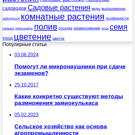
Садовые растения
садоводов
виды
выращивание
комнатные растения
особенности
заботиться
полив
семя
размножение
посадка
пальма
пересадить
роза
цветение
уход
цветок
Популярные статьи
03.06.2024
Помогут ли микронаушники при сдаче
экзаменов?
25.10.2017
Какие конкретно существуют методы
размножения замиокулькаса
05.02.2023
Сельское хозяйство как основа
агропромышленности