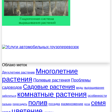
Облако меток
Многолетние
Двухлетнее растение
растения
Полевые растения
Проблемы
Садовые растения
садоводов
виды
выращивание
комнатные растения
особенности
заботиться
полив
семя
размножение
посадка
пальма
пересадить
роза
цветение