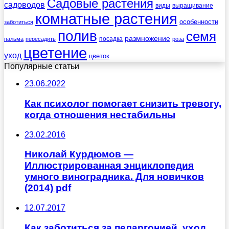
Садовые растения
садоводов
виды
выращивание
комнатные растения
особенности
заботиться
полив
семя
размножение
посадка
пальма
пересадить
роза
цветение
уход
цветок
Популярные статьи
23.06.2022
Как психолог помогает снизить тревогу,
когда отношения нестабильны
23.02.2016
Николай Курдюмов —
Иллюстрированная энциклопедия
умного виноградника. Для новичков
(2014) pdf
12.07.2017
Как заботиться за пеларгонией, уход