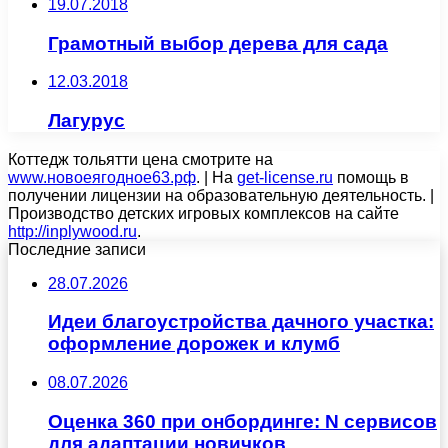
19.07.2018
Грамотный выбор дерева для сада
12.03.2018
Лагурус
Коттедж тольятти цена смотрите на
www.новоеягодное63.рф
. | На
get-license.ru
помощь в
получении лицензии на образовательную деятельность. |
Производство детских игровых комплексов на сайте
http://inplywood.ru
.
Последние записи
28.07.2026
Идеи благоустройства дачного участка:
оформление дорожек и клумб
08.07.2026
Оценка 360 при онбординге: N сервисов
для адаптации новичков