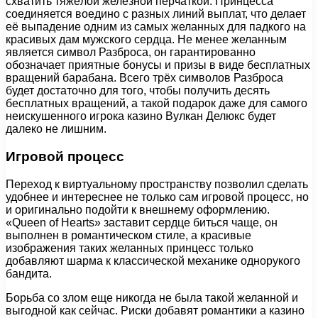
схватить тяжёлой железной перчаткой. Принцесса
соединяется воедино с разных линий выплат, что делает
её выпадение одним из самых желанных для падкого на
красивых дам мужского сердца. Не менее желанным
является символ Разброса, он гарантированно
обозначает приятные бонусы и призы в виде бесплатных
вращений барабана. Всего трёх символов Разброса
будет достаточно для того, чтобы получить десять
бесплатных вращений, а такой подарок даже для самого
неискушенного игрока казино Вулкан Делюкс будет
далеко не лишним.
Игровой процесс
Переход к виртуальному пространству позволил сделать
удобнее и интереснее не только сам игровой процесс, но
и оригинально подойти к внешнему оформлению.
«Queen of Hearts» заставит сердце биться чаще, он
выполнен в романтическом стиле, а красивые
изображения таких желанных принцесс только
добавляют шарма к классической механике однорукого
бандита.
Борьба со злом еще никогда не была такой желанной и
выгодной как сейчас. Риски добавят романтики а казино