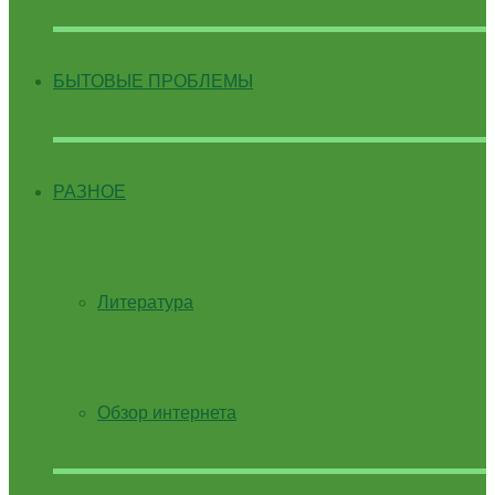
БЫТОВЫЕ ПРОБЛЕМЫ
РАЗНОЕ
Литература
Обзор интернета