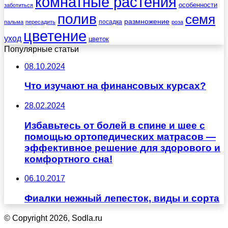
комнатные растения
особенности
заботиться
полив
семя
размножение
посадка
пальма
пересадить
роза
цветение
уход
цветок
Популярные статьи
08.10.2024
Что изучают на финансовых курсах?
28.02.2024
Избавьтесь от болей в спине и шее с
помощью ортопедических матрасов —
эффективное решение для здорового и
комфортного сна!
06.10.2017
Фиалки нежный лепесток, виды и сорта
© Copyright 2026, Sodla.ru