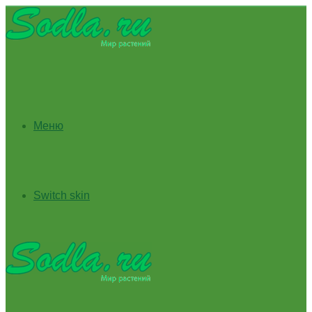
Меню
Switch skin