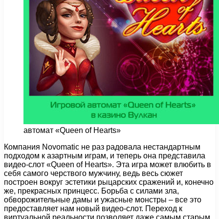
автомат «Queen of Hearts»
Компания Novomatic не раз радовала нестандартным
подходом к азартным играм, и теперь она представила
видео-слот «Queen of Hearts».
Эта игра может влюбить в
себя самого черствого мужчину, ведь весь сюжет
построен вокруг эстетики рыцарских сражений и, конечно
же, прекрасных принцесс. Борьба с силами зла,
обворожительные дамы и ужасные монстры – все это
предоставляет нам новый видео-слот. Переход к
виртуальной реальности позволяет даже самым старым