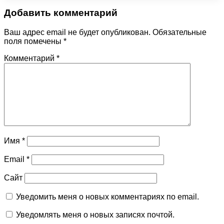
Добавить комментарий
Ваш адрес email не будет опубликован.
Обязательные
поля помечены
*
Комментарий
*
Имя
*
Email
*
Сайт
Уведомить меня о новых комментариях по email.
Уведомлять меня о новых записях почтой.