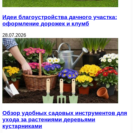
Идеи благоустройства дачного участка:
оформление дорожек и клумб
28.07.2026
Обзор удобных садовых инструментов для
ухода за растениями деревьями
кустарниками