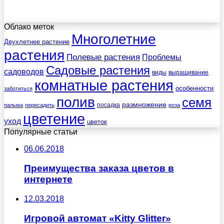
Облако меток
Многолетние
Двухлетнее растение
растения
Полевые растения
Проблемы
Садовые растения
садоводов
виды
выращивание
комнатные растения
особенности
заботиться
полив
семя
размножение
посадка
пальма
пересадить
роза
цветение
уход
цветок
Популярные статьи
06.06.2018
Преимущества заказа цветов в
интернете
12.03.2018
Игровой автомат «Kitty Glitter»