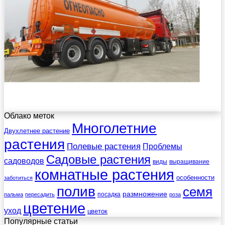
Облако меток
Многолетние
Двухлетнее растение
растения
Полевые растения
Проблемы
Садовые растения
садоводов
виды
выращивание
комнатные растения
особенности
заботиться
полив
семя
размножение
посадка
пальма
пересадить
роза
цветение
уход
цветок
Популярные статьи