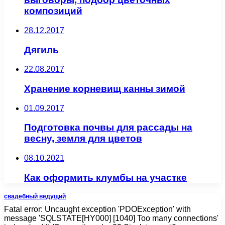
композиций
28.12.2017
Дягиль
22.08.2017
Хранение корневищ канны зимой
01.09.2017
Подготовка почвы для рассады на
весну, земля для цветов
08.10.2021
Как оформить клумбы на участке
свадебный ведущий
Fatal error: Uncaught exception 'PDOException' with
message 'SQLSTATE[HY000] [1040] Too many connections'