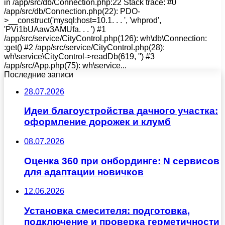
in /app/src/db/Connection.php:22 Stack trace: #0
/app/src/db/Connection.php(22): PDO-
>__construct('mysql:host=10.1. . . ', 'whprod',
'PVi1bUAaw3AMUfa. . . ') #1
/app/src/service/CityControl.php(126): wh\db\Connection:
:get() #2 /app/src/service/CityControl.php(28):
wh\service\CityControl->readDb(619, '') #3
/app/src/App.php(75): wh\service...
Последние записи
28.07.2026
Идеи благоустройства дачного участка:
оформление дорожек и клумб
08.07.2026
Оценка 360 при онбординге: N сервисов
для адаптации новичков
12.06.2026
Установка смесителя: подготовка,
подключение и проверка герметичности