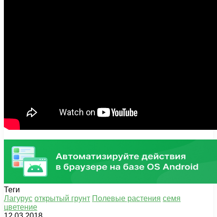
Теги
Лагурус
открытый грунт
Полевые растения
семя
цветение
12.03.2018