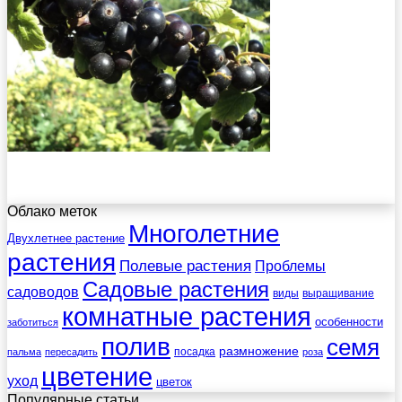
Облако меток
Многолетние
Двухлетнее растение
растения
Полевые растения
Проблемы
Садовые растения
садоводов
виды
выращивание
комнатные растения
особенности
заботиться
полив
семя
размножение
посадка
пальма
пересадить
роза
цветение
уход
цветок
Популярные статьи