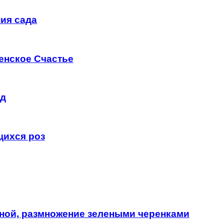
ия сада
енское Счастье
од
щихся роз
ной, размножение зелеными черенками