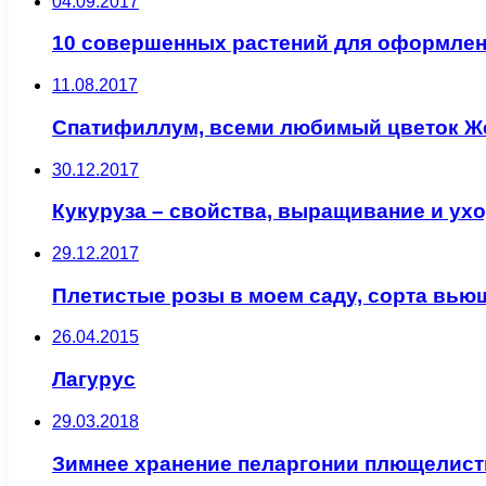
04.09.2017
10 совершенных растений для оформлен
11.08.2017
Спатифиллум, всеми любимый цветок Ж
30.12.2017
Кукуруза – свойства, выращивание и ух
29.12.2017
Плетистые розы в моем саду, сорта вью
26.04.2015
Лагурус
29.03.2018
Зимнее хранение пеларгонии плющелист