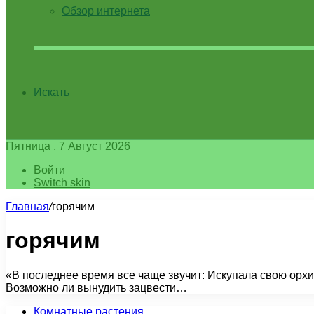
Обзор интернета
Искать
Пятница , 7 Август 2026
Войти
Switch skin
Главная
/
горячим
горячим
«В последнее время все чаще звучит: Искупала свою орхи
Возможно ли вынудить зацвести…
Комнатные растения