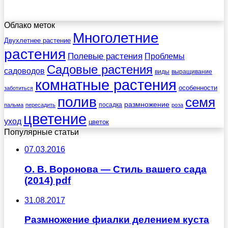
Облако меток
Многолетние
Двухлетнее растение
растения
Полевые растения
Проблемы
Садовые растения
садоводов
виды
выращивание
комнатные растения
особенности
заботиться
полив
семя
размножение
посадка
пальма
пересадить
роза
цветение
уход
цветок
Популярные статьи
07.03.2016
О. В. Воронова — Стиль вашего сада
(2014) pdf
31.08.2017
Размножение фиалки делением куста