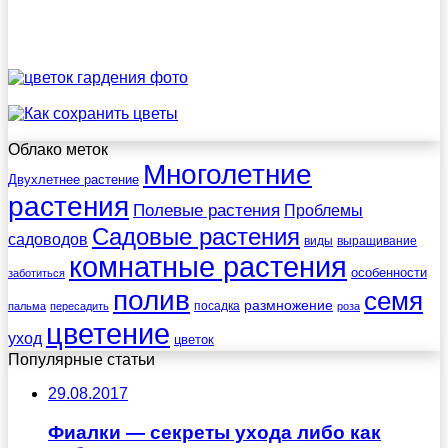
Облако меток
Многолетние
Двухлетнее растение
растения
Полевые растения
Проблемы
Садовые растения
садоводов
виды
выращивание
комнатные растения
особенности
заботиться
полив
семя
размножение
посадка
пальма
пересадить
роза
цветение
уход
цветок
Популярные статьи
29.08.2017
Фиалки — секреты ухода либо как