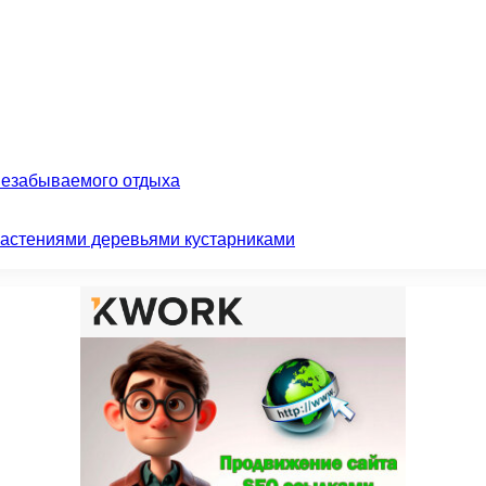
незабываемого отдыха
растениями деревьями кустарниками