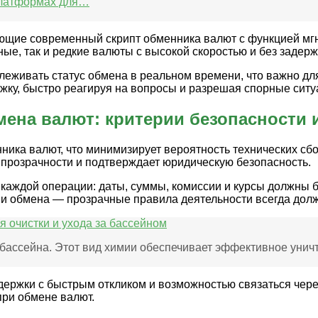
платформах для…
ующие современный скрипт обменника валют с функцией мг
ые, так и редкие валюты с высокой скоростью и без задерж
еживать статус обмена в реальном времени, что важно дл
жку, быстро реагируя на вопросы и разрешая спорные ситу
мена валют: критерии безопасности 
нника валют, что минимизирует вероятность технических сб
прозрачности и подтверждает юридическую безопасность.
 каждой операции: даты, суммы, комиссии и курсы должны 
и обмена — прозрачные правила деятельности всегда долж
я очистки и ухода за бассейном
ассейна. Этот вид химии обеспечивает эффективное уничт
ржки с быстрым откликом и возможностью связаться через 
при обмене валют.