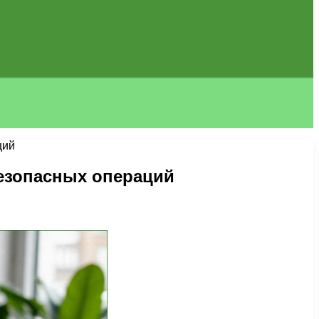
ций
езопасных операций