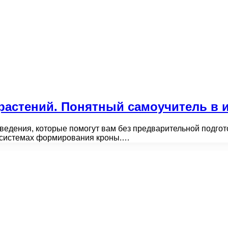
растений. Понятный самоучитель в и
едения, которые помогут вам без предварительной подгото
х системах формирования кроны.…