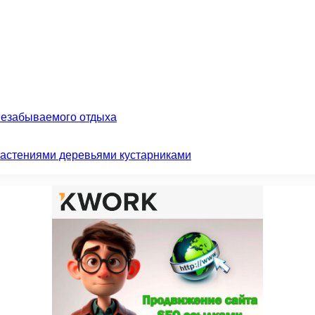
незабываемого отдыха
растениями деревьями кустарниками