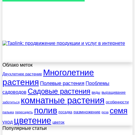
Облако меток
Многолетние
Двухлетнее растение
растения
Полевые растения
Проблемы
Садовые растения
садоводов
виды
выращивание
комнатные растения
особенности
заботиться
полив
семя
размножение
посадка
пальма
пересадить
роза
цветение
уход
цветок
Популярные статьи