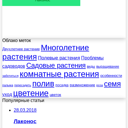
Облако меток
Многолетние
Двухлетнее растение
растения
Полевые растения
Проблемы
Садовые растения
садоводов
виды
выращивание
комнатные растения
особенности
заботиться
полив
семя
размножение
посадка
пальма
пересадить
роза
цветение
уход
цветок
Популярные статьи
28.03.2018
Лаконос