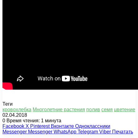
Теги
кровохлебка
Многолетние растения
полив
семя
цветение
02.04.2018
0
Время чтения: 1 минута
Facebook
X
Pinterest
Вконтакте
Одноклассники
Messenger
Messenger
WhatsApp
Telegram
Viber
Печатать