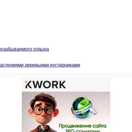
незабываемого отдыха
растениями деревьями кустарниками