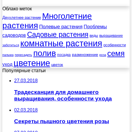
Облако меток
Многолетние
Двухлетнее растение
растения
Полевые растения
Проблемы
Садовые растения
садоводов
виды
выращивание
комнатные растения
особенности
заботиться
полив
семя
размножение
посадка
пальма
пересадить
роза
цветение
уход
цветок
Популярные статьи
27.03.2018
Традесканция для домашнего
выращивания, особенности ухода
02.03.2018
Секреты пышного цветения розы