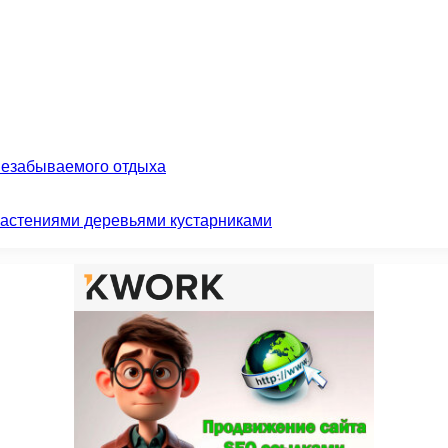
незабываемого отдыха
растениями деревьями кустарниками