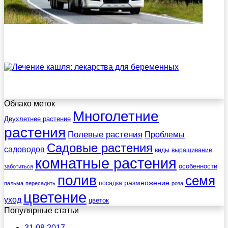
Облако меток
Многолетние
Двухлетнее растение
растения
Полевые растения
Проблемы
Садовые растения
садоводов
виды
выращивание
комнатные растения
особенности
заботиться
полив
семя
размножение
посадка
пальма
пересадить
роза
цветение
уход
цветок
Популярные статьи
31.08.2017