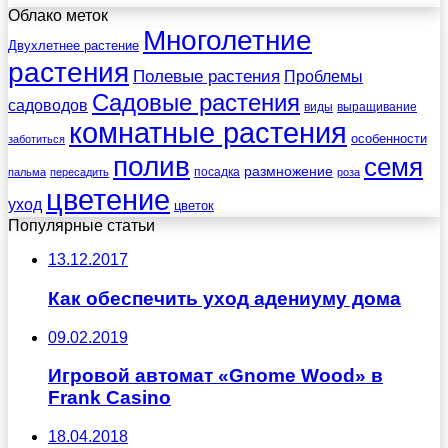
Облако меток
Многолетние
Двухлетнее растение
растения
Полевые растения
Проблемы
Садовые растения
садоводов
виды
выращивание
комнатные растения
особенности
заботиться
полив
семя
размножение
посадка
пальма
пересадить
роза
цветение
уход
цветок
Популярные статьи
13.12.2017
Как обеспечить уход адениуму дома
09.02.2019
Игровой автомат «Gnome Wood» в
Frank Casino
18.04.2018