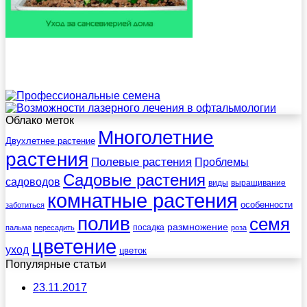
Облако меток
Многолетние
Двухлетнее растение
растения
Полевые растения
Проблемы
Садовые растения
садоводов
виды
выращивание
комнатные растения
особенности
заботиться
полив
семя
размножение
посадка
пальма
пересадить
роза
цветение
уход
цветок
Популярные статьи
23.11.2017