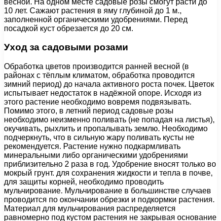
весной. На одном месте садовые розы смогут расти до
10 лет. Сажают растения в яму глубиной до 1 м.,
заполненной органическими удобрениями. Перед
посадкой куст обрезается до 20 см.
Уход за садовыми розами
Обработка цветов производится ранней весной (в
районах с тёплым климатом, обработка проводится
зимний период) до начала активного роста почек. Цветок
испытывает недостаток в надёжной опоре. Исходя из
этого растение необходимо вовремя подвязывать.
Помимо этого, в летний период садовые розы
необходимо неизменно поливать (не попадая на листья),
окучивать, рыхлить и пропалывать землю. Необходимо
подчеркнуть, что в сильную жару поливать кусты не
рекомендуется. Растение нужно подкармливать
минеральными либо органическими удобрениями
приблизительно 2 раза в год. Удобрение вносят только во
мокрый грунт. для сохранения жидкости и тепла в почве,
для защиты корней, необходимо проводить
мульчирование. Мульчирование в большинстве случаев
проводится по окончании обрезки и подкормки растения.
Материал для мульчирования распределяется
равномерно под кустом растения не закрывая основание