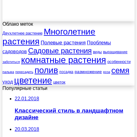
Облако меток
Многолетние
Двухлетнее растение
растения
Полевые растения
Проблемы
Садовые растения
садоводов
виды
выращивание
комнатные растения
особенности
заботиться
полив
семя
размножение
посадка
пальма
пересадить
роза
цветение
уход
цветок
Популярные статьи
22.01.2018
Классический стиль в ландшафтном
дизайне
20.03.2018