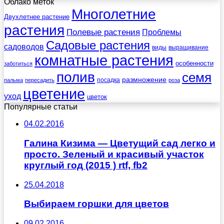
Облако меток
Многолетние
Двухлетнее растение
растения
Полевые растения
Проблемы
Садовые растения
садоводов
виды
выращивание
комнатные растения
особенности
заботиться
полив
семя
размножение
посадка
пальма
пересадить
роза
цветение
уход
цветок
Популярные статьи
04.02.2016
Галина Кизима — Цветущий сад легко и
просто. Зеленый и красивый участок
круглый год (2015 ) rtf, fb2
25.04.2018
Выбираем горшки для цветов
09.02.2016