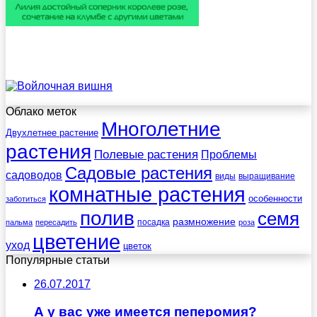
Облако меток
Многолетние
Двухлетнее растение
растения
Полевые растения
Проблемы
Садовые растения
садоводов
виды
выращивание
комнатные растения
особенности
заботиться
полив
семя
размножение
посадка
пальма
пересадить
роза
цветение
уход
цветок
Популярные статьи
26.07.2017
А у вас уже имеется пеперомия?