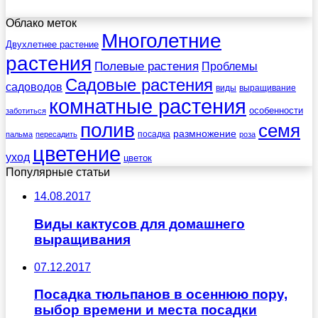
Облако меток
Многолетние
Двухлетнее растение
растения
Полевые растения
Проблемы
Садовые растения
садоводов
виды
выращивание
комнатные растения
особенности
заботиться
полив
семя
размножение
посадка
пальма
пересадить
роза
цветение
уход
цветок
Популярные статьи
14.08.2017
Виды кактусов для домашнего
выращивания
07.12.2017
Посадка тюльпанов в осеннюю пору,
выбор времени и места посадки