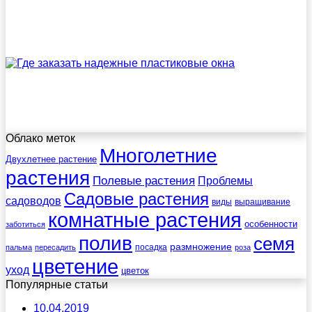
Облако меток
Многолетние
Двухлетнее растение
растения
Полевые растения
Проблемы
Садовые растения
садоводов
виды
выращивание
комнатные растения
особенности
заботиться
полив
семя
размножение
посадка
пальма
пересадить
роза
цветение
уход
цветок
Популярные статьи
10.04.2019