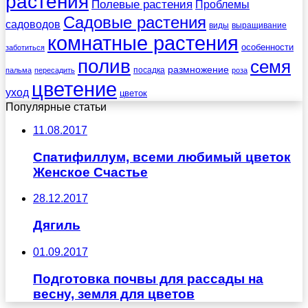
растения
Полевые растения
Проблемы
Садовые растения
садоводов
виды
выращивание
комнатные растения
особенности
заботиться
полив
семя
размножение
посадка
пальма
пересадить
роза
цветение
уход
цветок
Популярные статьи
11.08.2017
Спатифиллум, всеми любимый цветок
Женское Счастье
28.12.2017
Дягиль
01.09.2017
Подготовка почвы для рассады на
весну, земля для цветов