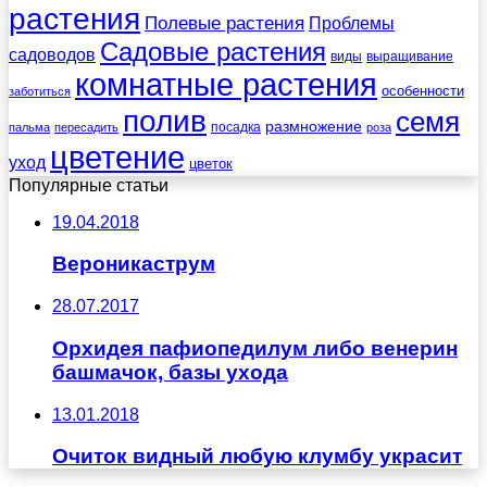
растения
Полевые растения
Проблемы
Садовые растения
садоводов
виды
выращивание
комнатные растения
особенности
заботиться
полив
семя
размножение
посадка
пальма
пересадить
роза
цветение
уход
цветок
Популярные статьи
19.04.2018
Вероникаструм
28.07.2017
Орхидея пафиопедилум либо венерин
башмачок, базы ухода
13.01.2018
Очиток видный любую клумбу украсит