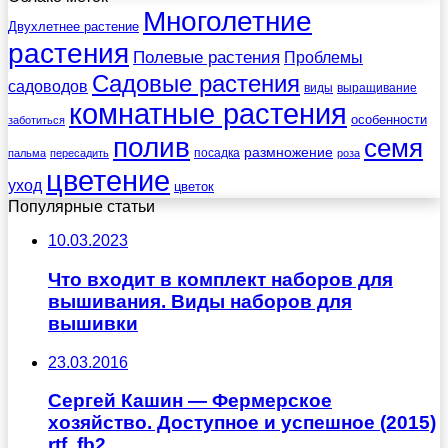
Многолетние
Двухлетнее растение
растения
Полевые растения
Проблемы
Садовые растения
садоводов
виды
выращивание
комнатные растения
особенности
заботиться
полив
семя
размножение
посадка
пальма
пересадить
роза
цветение
уход
цветок
Популярные статьи
10.03.2023
Что входит в комплект наборов для
вышивания. Виды наборов для
вышивки
23.03.2016
Сергей Кашин — Фермерское
хозяйство. Доступное и успешное (2015)
rtf, fb2