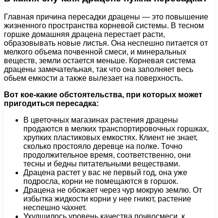
Главная причина пересадки драцены — это повышение
жизненного пространства корневой системы. В тесном
горшке домашняя драцена перестает расти,
образовывать новые листья. Она неспешно питается от
мелкого объема почвенной смеси, и минеральных
веществ, земли остается меньше. Корневая система
драцены замечательная, так что она заполняет весь
обьем емкости а также вылезает на поверхность.
Вот кое-какие обстоятельства, при которых может
пригодиться пересадка:
В цветочных магазинах растения драцены
продаются в мелких транспортировочных горшках,
хрупких пластиковых емкостях. Клиент не знает,
сколько простояло деревце на полке. Точно
продолжительное время, соответственно, они
тесны и бедны питательными веществами.
Драцена растет у вас не первый год, она уже
подросла, корни не помещаются в горшок.
Драцена не обожает через чур мокрую землю. От
избытка жидкости корни у нее гниют, растение
неспешно чахнет.
Ухудшилось уровень качества почвосмеси, к