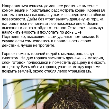
Направляться извлечь домашнее растение вместе с
комом земли и пристально рассмотреть корни. Корневая
система весьма ласковая, узкая и сосредоточена вблизи
поверхности. Дабы без утрат вынуть драцену из горшка,
направляться не поливать ее несколько дней. Земля
высохнет и легко отойдет от стенок. Останется лишь чуть
наклонить емкость и похлопать по донышке.
Подгнившие, высохшие части удаляют ножницами. В
случае если сомневаетесь в правильности своих
действий, лучше не трогайте.
Горшок помыть горячей водой с мылом, ополоснуть
кипятком. На дно горшка засыпать дренажный материл,
слой готовой почвосмеси и поместить драцену в емкость
по центру. Весь обьем горшка, участки между корнями
покрыть землей, около стебля легко утрамбовать.