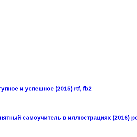
ное и успешное (2015) rtf, fb2
нятный самоучитель в иллюстрациях (2016) pd