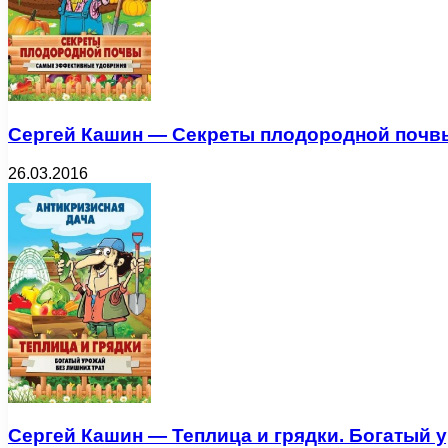
Сергей Кашин — Секреты плодородной почвы
26.03.2016
Сергей Кашин — Теплица и грядки. Богатый ур