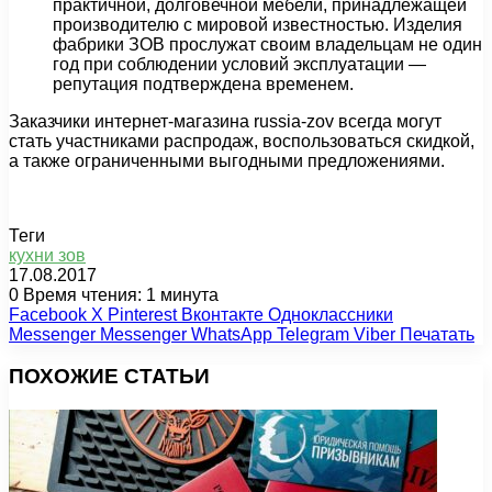
практичной, долговечной мебели, принадлежащей
производителю с мировой известностью. Изделия
фабрики ЗОВ прослужат своим владельцам не один
год при соблюдении условий эксплуатации —
репутация подтверждена временем.
Заказчики интернет-магазина russia-zov всегда могут
стать участниками распродаж, воспользоваться скидкой,
а также ограниченными выгодными предложениями.
Теги
кухни зов
17.08.2017
0
Время чтения: 1 минута
Facebook
X
Pinterest
Вконтакте
Одноклассники
Messenger
Messenger
WhatsApp
Telegram
Viber
Печатать
ПОХОЖИЕ СТАТЬИ