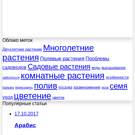
Облако меток
Многолетние
Двухлетнее растение
растения
Полевые растения
Проблемы
Садовые растения
садоводов
виды
выращивание
комнатные растения
особенности
заботиться
полив
семя
размножение
посадка
пальма
пересадить
роза
цветение
уход
цветок
Популярные статьи
17.10.2017
Арабис