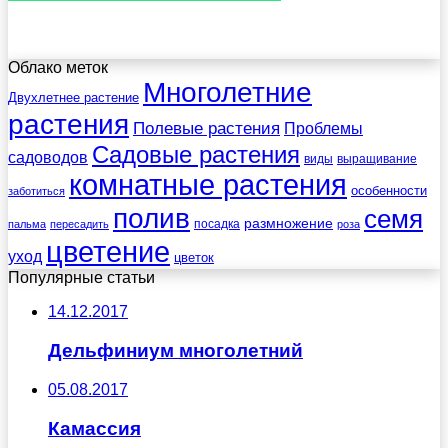
Облако меток
Многолетние
Двухлетнее растение
растения
Полевые растения
Проблемы
Садовые растения
садоводов
виды
выращивание
комнатные растения
особенности
заботиться
полив
семя
размножение
посадка
пальма
пересадить
роза
цветение
уход
цветок
Популярные статьи
14.12.2017
Дельфиниум многолетний
05.08.2017
Камассия