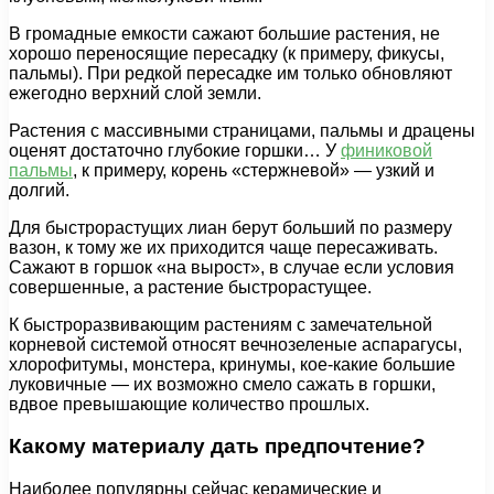
В громадные емкости сажают большие растения, не
хорошо переносящие пересадку (к примеру, фикусы,
пальмы). При редкой пересадке им только обновляют
ежегодно верхний слой земли.
Растения с массивными страницами, пальмы и драцены
оценят достаточно глубокие горшки… У
финиковой
пальмы
, к примеру, корень «стержневой» — узкий и
долгий.
Для быстрорастущих лиан берут больший по размеру
вазон, к тому же их приходится чаще пересаживать.
Сажают в горшок «на вырост», в случае если условия
совершенные, а растение быстрорастущее.
К быстроразвивающим растениям с замечательной
корневой системой относят вечнозеленые аспарагусы,
хлорофитумы, монстера, кринумы, кое-какие большие
луковичные — их возможно смело сажать в горшки,
вдвое превышающие количество прошлых.
Какому материалу дать предпочтение?
Наиболее популярны сейчас керамические и