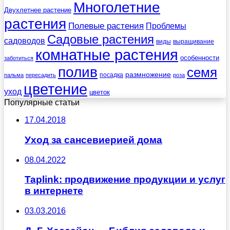
Многолетние
Двухлетнее растение
растения
Полевые растения
Проблемы
Садовые растения
садоводов
виды
выращивание
комнатные растения
особенности
заботиться
полив
семя
размножение
посадка
пальма
пересадить
роза
цветение
уход
цветок
Популярные статьи
17.04.2018
Уход за сансевиерией дома
08.04.2022
Taplink: продвижение продукции и услуг
в интернете
03.03.2016