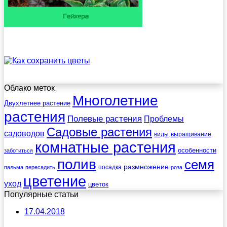
Облако меток
Многолетние
Двухлетнее растение
растения
Полевые растения
Проблемы
Садовые растения
садоводов
виды
выращивание
комнатные растения
особенности
заботиться
полив
семя
размножение
посадка
пальма
пересадить
роза
цветение
уход
цветок
Популярные статьи
17.04.2018