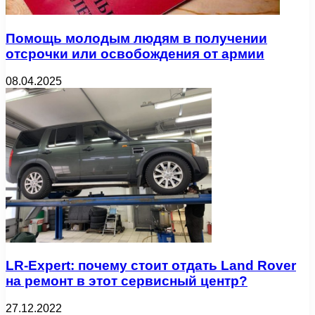
Помощь молодым людям в получении
отсрочки или освобождения от армии
08.04.2025
LR-Expert: почему стоит отдать Land Rover
на ремонт в этот сервисный центр?
27.12.2022