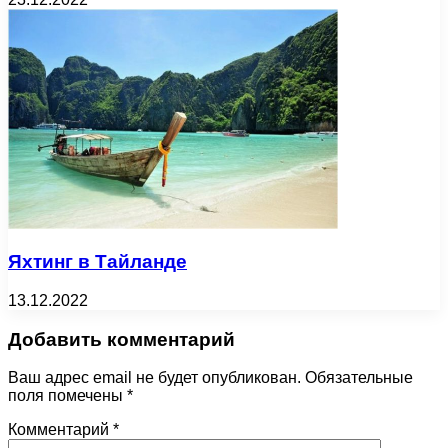
Яхтинг в Тайланде
13.12.2022
Добавить комментарий
Ваш адрес email не будет опубликован.
Обязательные
поля помечены
*
Комментарий
*