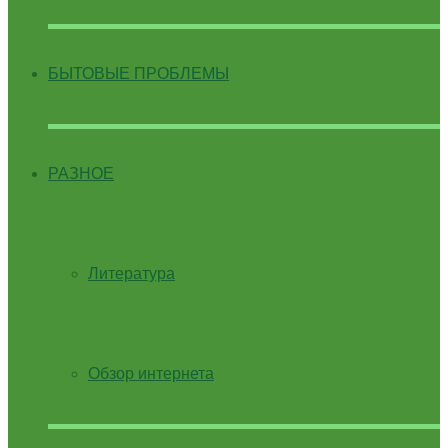
БЫТОВЫЕ ПРОБЛЕМЫ
РАЗНОЕ
Литература
Обзор интернета