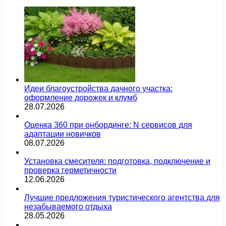
Идеи благоустройства дачного участка:
оформление дорожек и клумб
28.07.2026
Оценка 360 при онбординге: N сервисов для
адаптации новичков
08.07.2026
Установка смесителя: подготовка, подключение и
проверка герметичности
12.06.2026
Лучшие предложения туристического агентства для
незабываемого отдыха
28.05.2026