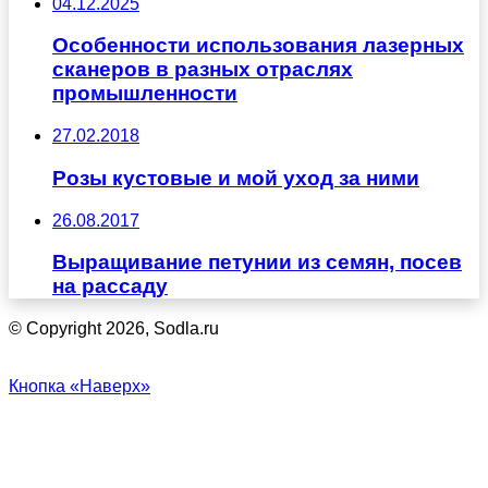
04.12.2025
Особенности использования лазерных
сканеров в разных отраслях
промышленности
27.02.2018
Розы кустовые и мой уход за ними
26.08.2017
Выращивание петунии из семян, посев
на рассаду
© Copyright 2026, Sodla.ru
Кнопка «Наверх»