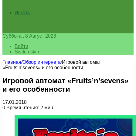
Искать
Суббота , 8 Август 2026
Войти
Switch skin
Главная
/
Обзор интернета
/
Игровой автомат
«Fruits’n’sevens» и его особенности
Игровой автомат «Fruits’n’sevens»
и его особенности
17.01.2018
0
Время чтения: 2 мин.