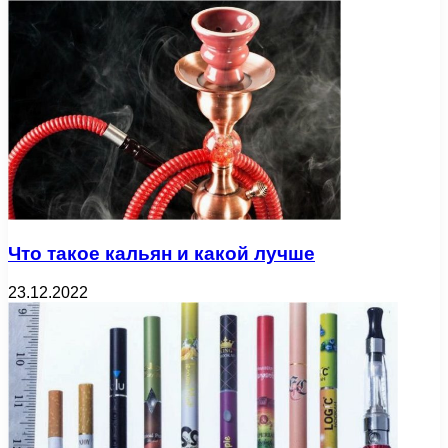
Что такое кальян и какой лучше
23.12.2022