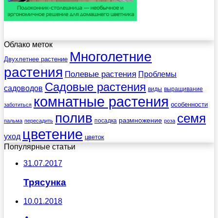
Облако меток
Многолетние
Двухлетнее растение
растения
Полевые растения
Проблемы
Садовые растения
садоводов
виды
выращивание
комнатные растения
особенности
заботиться
полив
семя
размножение
посадка
пальма
пересадить
роза
цветение
уход
цветок
Популярные статьи
31.07.2017
Трясунка
10.01.2018