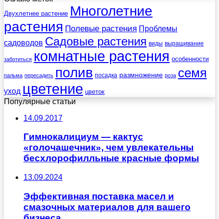
Многолетние
Двухлетнее растение
растения
Полевые растения
Проблемы
Садовые растения
садоводов
виды
выращивание
комнатные растения
особенности
заботиться
полив
семя
размножение
посадка
пальма
пересадить
роза
цветение
уход
цветок
Популярные статьи
14.09.2017
Гимнокалициум — кактус
«голочашечник», чем увлекательны
бесхлорофилльные красные формы
13.09.2024
Эффективная поставка масел и
смазочных материалов для вашего
бизнеса