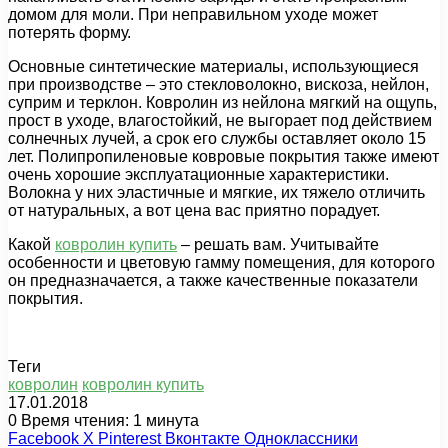
домом для моли. При неправильном уходе может
потерять форму.
Основные синтетические материалы, использующиеся
при производстве – это стекловолокно, вискоза, нейлон,
суприм и терклон. Ковролин из нейлона мягкий на ощупь,
прост в уходе, влагостойкий, не выгорает под действием
солнечных лучей, а срок его службы оставляет около 15
лет. Полипропиленовые ковровые покрытия также имеют
очень хорошие эксплуатационные характеристики.
Волокна у них эластичные и мягкие, их тяжело отличить
от натуральных, а вот цена вас приятно порадует.
Какой
ковролин купить
– решать вам. Учитывайте
особенности и цветовую гамму помещения, для которого
он предназначается, а также качественные показатели
покрытия.
Теги
ковролин
ковролин купить
17.01.2018
0
Время чтения: 1 минута
Facebook
X
Pinterest
Вконтакте
Одноклассники