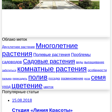
Облако меток
Многолетние
Двухлетнее растение
растения
Полевые растения
Проблемы
Садовые растения
садоводов
виды
выращивание
комнатные растения
особенности
заботиться
полив
семя
размножение
посадка
пальма
пересадить
роза
цветение
уход
цветок
Популярные статьи
15.08.2018
Студия «Линия Красоты»