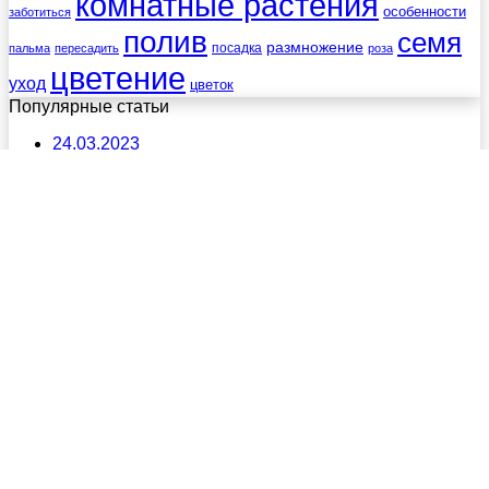
комнатные растения
особенности
заботиться
полив
семя
размножение
посадка
пальма
пересадить
роза
цветение
уход
цветок
Популярные статьи
24.03.2023
Что такое бензовоз?
25.01.2018
Гелиопсис
12.03.2019
Как получить бонусы в казино Азимут
777 без блокировки?
© Copyright 2026, Sodla.ru
Кнопка «Наверх»