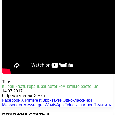
Теги
выращивать
герань
зацветет
комнатные растения
14.07.2017
0
Время чтения: 3 мин.
Facebook
X
Pinterest
Вконтакте
Одноклассники
Messenger
Messenger
WhatsApp
Telegram
Viber
Печатать
ПОХОЖИЕ СТАТЬИ