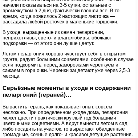
начали показываться на 3-5 сутки, остальные с
промежутком в 2 дня, фактически взошли все. В то
время, когда появилось 2 настоящих листочка —
рассадила любой росточек в маленькие горшочки.
В уходе, выращенные из семян пеларгонии,
неприхотливы, свето- и влаголюбивы, обожают
подкормки — от этого они лучше цветут.
Летом пеларгония хорошо чувствует себя в открытом
грунте, радует большими соцветиями, особенно в случае
если подкормить, перед заморозками черенкуем и
сажаем в горшочки. Черенки зацветают уже через 2,5-3
месяца.
Серьёзные моменты в уходе и содержании
пеларгоний (гераней)…
Вырастить герань, как показывает опыт, совсем
несложно. При определенном уходе дома, пеларгония
может цвести практически круглый год большими
цветочными соцветиями. А вдруг вынести летом в сад
либо посадить на участок, то вырастают обалденные
громадные, сочные долго- и красивоцветущие растения.