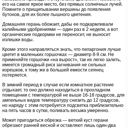
его на самое яркое место, без прямых солнечных лучей.
Помните о прищипывании вершины до появления
бутонов, для их более пышного цветения.
Домашняя герань обожает, дабы ее подкармливали
калийными удобрениями — один раз в 2 недели, а вот
органические подкормки не переносит, не выносит
излишки воды.
Кроме этого направляться знать, что пеларгония лучше
цветет в маленьких горшочках — диаметр 8-9 см. Не
применяйте горшочки «на вырост», так их легко залить,
имеется громадный риск загнивания не сильных
корешков, к тому же в большей емкости сеянец
потеряется.
В зимний период в случае если комнатное растение
отдыхает, то оно должно находиться в прохладном
помещении с температурой не выше 16-18 градусов, для
ампельных видов температуру снизить до 12 градусов,
но наряду с этим потребуется подсветка приблизительно
на пять часов в сутки, поливать весьма умеренно.
Может пригодиться обрезка — ветхий куст герани
обрезают ранней весной и оставляют лишь один-два