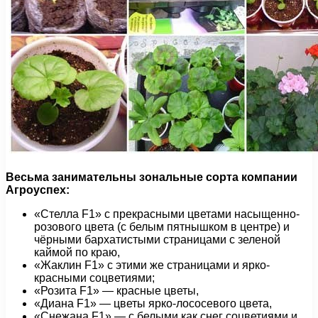
Весьма занимательны зональные сорта компании
Агроуспех:
«Стелла F1» с прекрасными цветами насыщенно-
розового цвета (с белым пятнышком в центре) и
чёрными бархатистыми страницами с зеленой
каймой по краю,
«Жаклин F1» с этими же страницами и ярко-
красными соцветиями;
«Розита F1» — красные цветы,
«Диана F1» — цветы ярко-лососевого цвета,
«Снежана F1» — с белыми как снег соцветиями и