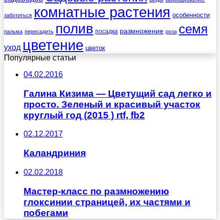
комнатные растения
особенности
заботиться
полив
семя
размножение
посадка
пальма
пересадить
роза
цветение
уход
цветок
Популярные статьи
04.02.2016
Галина Кизима — Цветущий сад легко и
просто. Зеленый и красивый участок
круглый год (2015 ) rtf, fb2
02.12.2017
Каландриния
02.02.2018
Мастер-класс по размножению
глоксинии страницей, их частями и
побегами