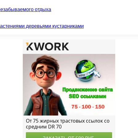
незабываемого отдыха
растениями деревьями кустарниками