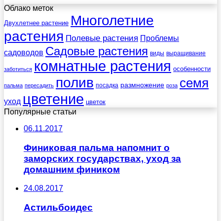
Облако меток
Многолетние
Двухлетнее растение
растения
Полевые растения
Проблемы
Садовые растения
садоводов
виды
выращивание
комнатные растения
особенности
заботиться
полив
семя
размножение
посадка
пальма
пересадить
роза
цветение
уход
цветок
Популярные статьи
06.11.2017
Финиковая пальма напомнит о
заморских государствах, уход за
домашним фиником
24.08.2017
Астильбоидес