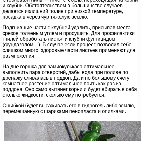
и клубни. Обстоятельством в большинстве случаев
делается излишний полив при низкой температуре,
посадка в через чур тяжелую землю.
Подгнившие части с клубней удалить, присыпав места
срезов толченым углем и просушить. Для профилактики
гнилей обработать листья и клубни фунгицидом
(фундазолом…). В случае если процесс позволил себе
слишком много, здоровые части листьев применяют для
размножения.
На дне горшка для замиокулькаса оптимальнее
выполнить пара отверстий, дабы вода при поливе по
дренажу сливалась в поддон. Да и по большому счету
комнатное растение оптимальнее поить как раз из
поддона. Оно само вытянет корни и будет вбирать в себя
столько жидкости, сколько ему потребуется.
Ошибкой будет высаживать его в гидрогель либо землю,
перемешанную с шариками пенопласта и опилками.