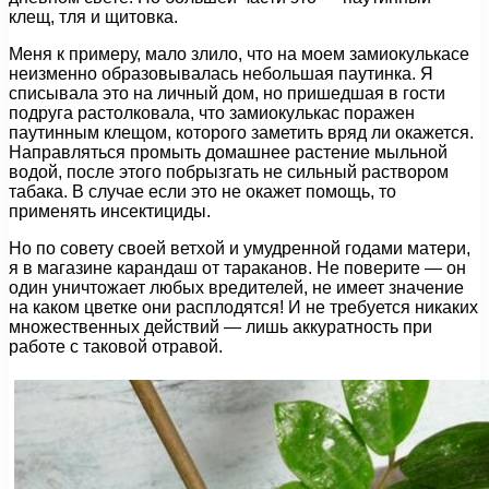
клещ, тля и щитовка.
Меня к примеру, мало злило, что на моем замиокулькасе
неизменно образовывалась небольшая паутинка. Я
списывала это на личный дом, но пришедшая в гости
подруга растолковала, что замиокулькас поражен
паутинным клещом, которого заметить вряд ли окажется.
Направляться промыть домашнее растение мыльной
водой, после этого побрызгать не сильный раствором
табака. В случае если это не окажет помощь, то
применять инсектициды.
Но по совету своей ветхой и умудренной годами матери,
я в магазине карандаш от тараканов. Не поверите — он
один уничтожает любых вредителей, не имеет значение
на каком цветке они расплодятся! И не требуется никаких
множественных действий — лишь аккуратность при
работе с таковой отравой.