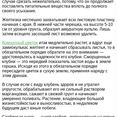
случае срезать нежелательно, потому, что он продолжает
поставлять питательные вещества вплоть до полного
своего усыхания.
Желтизна неспешно захватывает всю листовую пластину,
начиная с края. В нижней части черешка, на высоте 5-10
см от уровня грунта, образует аккуратную культю. Лишь
затем всецело засохший лист возможно удалить.
Комнатный цветок
итак медлительно растет, а вдруг еще
замиокулькас желтеет и начинает сбрасывать листья, то в
обязательном порядке обратите на это внимание —
удостоверьтесь в надежности его клубни. Сморщенные
клубни — это нередкий показатель застоя воды в земле
горшка. Исходя из этого в обязательном порядке
пересадите цветок в сухую землю, применяя наряду с
этим дренаж.
В случае если с виду клубень здоров и не утратил
упругости, обрабатывают его не сильный раствором
марганцовки, сажают в свежий грунт и начинают
умеренно поливать. Растение, владеющее большой
жизнестойкостью и выносливостью, в недалеком
будущем даст юные побеги.
Стеблевая гниль — гниет стебель, переходящая на корни