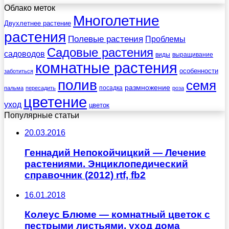
Облако меток
Многолетние
Двухлетнее растение
растения
Полевые растения
Проблемы
Садовые растения
садоводов
виды
выращивание
комнатные растения
особенности
заботиться
полив
семя
размножение
посадка
пальма
пересадить
роза
цветение
уход
цветок
Популярные статьи
20.03.2016
Геннадий Непокойчицкий — Лечение
растениями. Энциклопедический
справочник (2012) rtf, fb2
16.01.2018
Колеус Блюме — комнатный цветок с
пестрыми листьями, уход дома