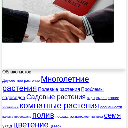
Облако меток
Многолетние
Двухлетнее растение
растения
Полевые растения
Проблемы
Садовые растения
садоводов
виды
выращивание
комнатные растения
особенности
заботиться
полив
семя
размножение
посадка
пальма
пересадить
роза
цветение
уход
цветок