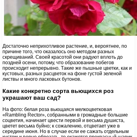
Достаточно неприхотливое растение, и, вероятнее, по
причине того, что оказалось оно методом разных
скрещиваний. Своей красотой они радуют вплоть до
поздней осени, потому, что образование побегов
происходит непрерывно. Такие же пышные цветки, как и
кустовых, разных расцветок на фоне густой зеленой
листвы и много ласковых бутонов.
Какие конкретно сорта вьющихся роз
украшают ваш сад?
На фото: белая роза вьющаяся мелкоцветковая
«Rambling Rector», собранными в громадные большие
соцветия, начинает цвести первой и весьма душиста,
цветет весьма буйно; к сожалению, отцветает уже в
середине июня. Но в случае если ее сажать отдельным
кустом и верно обрезать, то окажется прекрасный шарик.