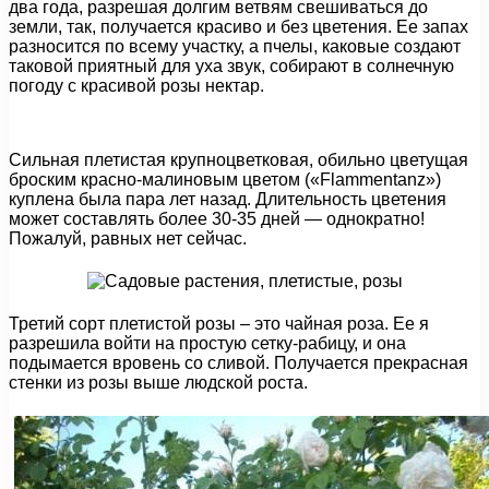
два года, разрешая долгим ветвям свешиваться до
земли, так, получается красиво и без цветения. Ее запах
разносится по всему участку, а пчелы, каковые создают
таковой приятный для уха звук, собирают в солнечную
погоду с красивой розы нектар.
Сильная плетистая крупноцветковая, обильно цветущая
броским красно-малиновым цветом («Flammentanz»)
куплена была пара лет назад. Длительность цветения
может составлять более 30-35 дней — однократно!
Пожалуй, равных нет сейчас.
Третий сорт плетистой розы – это чайная роза. Ее я
разрешила войти на простую сетку-рабицу, и она
подымается вровень со сливой. Получается прекрасная
стенки из розы выше людской роста.