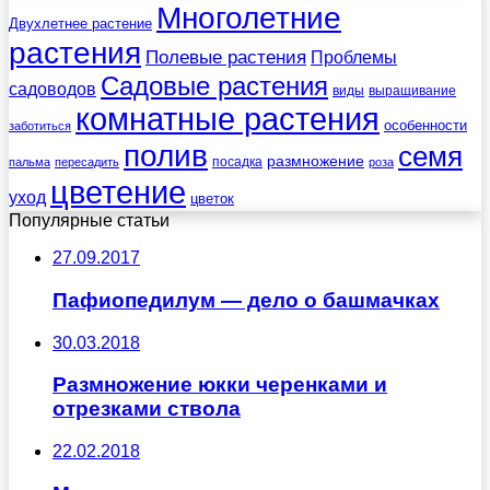
Многолетние
Двухлетнее растение
растения
Полевые растения
Проблемы
Садовые растения
садоводов
виды
выращивание
комнатные растения
особенности
заботиться
полив
семя
размножение
посадка
пальма
пересадить
роза
цветение
уход
цветок
Популярные статьи
27.09.2017
Пафиопедилум — дело о башмачках
30.03.2018
Размножение юкки черенками и
отрезками ствола
22.02.2018